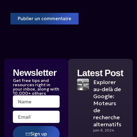
Newsletter
Latest Post
Get free tips and
Explorer
resources right in
au-delà de
your inbox, along with
10,000+ others
Google:
Name
Moteurs
de
Email
recherche
alternatifs
juin 6, 2024
Sign up