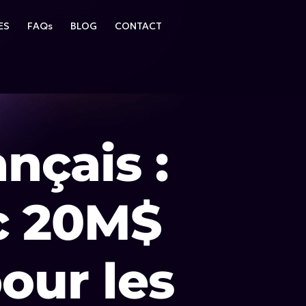
ES
FAQs
BLOG
CONTACT
nçais :
c 20M$
our les