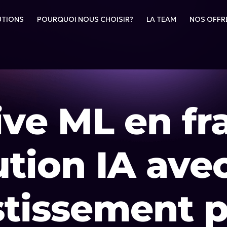
UTIONS
POURQUOI NOUS CHOISIR?
LA TEAM
NOS OFFR
ve ML en fra
ution IA ave
stissement p