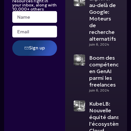
resources right in
au-delà de
your inbox, along with
10,000+ others
Google:
Name
Moteurs
de
Email
recherche
alternatifs
juin 6, 2024
Sign up
Boom des
compétences
en GenAI
parmi les
freelances
juin 6, 2024
KubeLB:
Nouvelle
équité dans
l’écosystème
Cloud