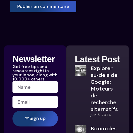
Newsletter
Latest Post
Get free tips and
Explorer
resources right in
au-delà de
your inbox, along with
10,000+ others
Google:
Name
Moteurs
de
Email
recherche
alternatifs
juin 6, 2024
Sign up
Boom des