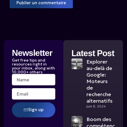
Newsletter
Latest Post
Get free tips and
Explorer
resources right in
au-delà de
your inbox, along with
10,000+ others
Google:
Name
Moteurs
de
Email
recherche
alternatifs
juin 6, 2024
Sign up
Boom des
compétences